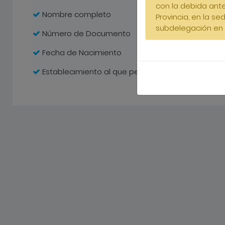
con la debida anter
Nombre completo
Provincia, en la se
subdelegación en 
Número de Documento
Fecha de Nacimiento
Establecimiento al que pertenece