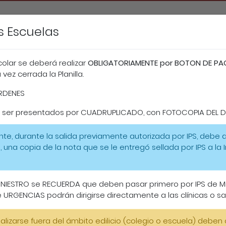
s Escuelas
olar se deberá realizar
OBLIGATORIAMENTE por BOTON DE PA
Carta de
Afiliación
ez cerrada la Planilla.
Contacto
Individual 202
Servicios
ORDENES
n ser presentados por CUADRUPLICADO, con FOTOCOPIA DEL DN
te, durante la salida previamente autorizada por IPS, debe a
 una copia de la nota que se le entregó sellada por IPS a la I
vo de acuerdo a la Ley provincial Nº 5110/77.
ctores
Beneficios y requisitos
Prestadores voluntario
 SINIESTRO se RECUERDA que deben pasar primero por IPS de Mi
e URGENCIAS podrán dirigirse directamente a las clínicas o sa
de Seguro Escolar
haga click en este enlace
alizarse fuera del ámbito edilicio (colegio o escuela) deben
o con los siguientes datos (sin excepción) a la casilla de cor