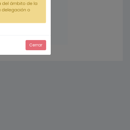
ra del ámbito de la
da delegación o
Cerrar