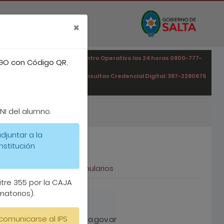
×
Centro Operativo las 24 horas 0800-777-
GO con Código QR
,
4777
6
Consultas Credencial Digital: 387-2280676
I del alumno.
djuntar a la
nstitución
s
Descargas de formularios
tre 355 por la CAJA
natorios).
 comunicarse al IPS
reo: informatica@ipssalta.gov.ar