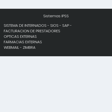
Sistemas IPSS
SISTEMA DE INTERNADOS
-
SIOS
-
SAP
-
FACTURACION DE PRESTADORES
OPTICAS EXTERNAS
FARMACIAS EXTERNAS
WEBMAIL
-
ZIMBRA
SUITE AFILIADOS
SUITE PRESTADORES
SUITE APORTES
SUITE INTERNACIÓN DOMICILIARIA
Formularios para Clínicas
-
RECONOCIMIENTO DE DEUDA Y COMPROMISO DE
PAGO
Links de interés