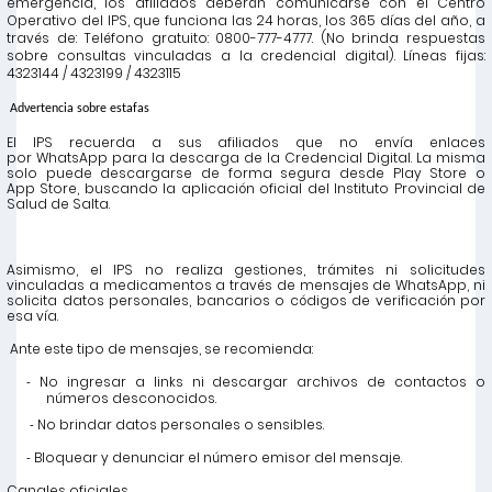
emergencia, los afiliados deberán comunicarse con el Centro
Operativo del IPS, que funciona las 24 horas, los 365 días del año, a
través de: Teléfono gratuito: 0800-777-4777. (No brinda respuestas
sobre consultas vinculadas a la credencial digital). Líneas fijas:
4323144 / 4323199 / 4323115
Advertencia sobre estafas
El IPS recuerda a sus afiliados que no envía enlaces
por
WhatsApp
para la descarga de la Credencial Digital. La misma
solo puede descargarse de forma segura desde Play
Store
o
App
Store
, buscando la aplicación oficial del Instituto Provincial de
Salud de Salta.
Asimismo, el IPS no realiza gestiones, trámites ni solicitudes
vinculadas a medicamentos a través de mensajes de
WhatsApp
, ni
solicita datos personales, bancarios o códigos de verificación por
esa vía.
Ante este tipo de mensajes, se recomienda:
No ingresar a links ni descargar archivos de contactos o
-
números desconocidos.
No brindar datos personales o sensibles.
-
Bloquear y denunciar el número emisor del mensaje.
-
Canales oficiales